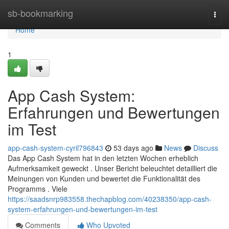
Home
sb-bookmarking
Togg
navi
Home
1
App Cash System:
Erfahrungen und Bewertungen
im Test
app-cash-system-cyril796843
53 days ago
News
Discuss
Das App Cash System hat in den letzten Wochen erheblich
Aufmerksamkeit geweckt . Unser Bericht beleuchtet detailliert die
Meinungen von Kunden und bewertet die Funktionalität des
Programms . Viele
https://saadsnrp983558.thechapblog.com/40238350/app-cash-
system-erfahrungen-und-bewertungen-im-test
Comments
Who Upvoted