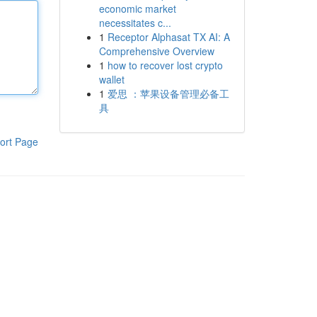
economic market
necessitates c...
1
Receptor Alphasat TX AI: A
Comprehensive Overview
1
how to recover lost crypto
wallet
1
爱思 ：苹果设备管理必备工
具
ort Page