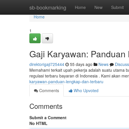
Home
sb-bookmarking
Home
New
Submit
Home
1
Gaji Karyawan: Panduan 
direktorigaji725444
55 days ago
News
Discuss
Memahami terkait upah pekerja adalah suatu utama ba
regulasi terbaru bayaran di Indonesia . Kami akan m
karyawan-panduan-lengkap-dan-terbaru
Comments
Who Upvoted
Comments
Submit a Comment
No HTML