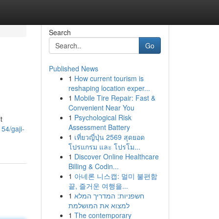
Search
Go
Published News
1
How current tourism is
reshaping location exper...
1
Mobile Tire Repair: Fast &
Convenient Near You
1
Psychological Risk
t
Assessment Battery
54/gaji-
1
เที่ยวญี่ปุ่น 2569 สุดยอด
โปรแกรม และ โปรโม...
1
Discover Online Healthcare
Billing & Codin...
1
아네론 니스캡: 멀미 불편함
끝, 즐거운 여행을...
1
חשפניות: המדריך המלא
למצוא את המושלמת
1
The contemporary