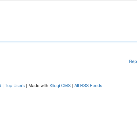
Rep
d
|
Top Users
| Made with
Kliqqi CMS
|
All RSS Feeds