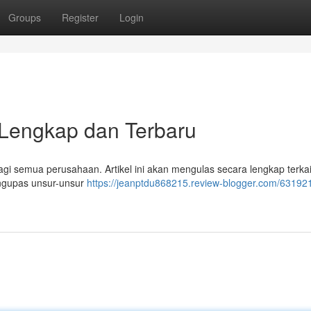
Groups
Register
Login
Lengkap dan Terbaru
gi semua perusahaan. Artikel ini akan mengulas secara lengkap terkai
engupas unsur-unsur
https://jeanptdu868215.review-blogger.com/631921