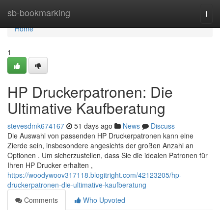
Home
sb-bookmarking
Togg
navi
Home
1
HP Druckerpatronen: Die
Ultimative Kaufberatung
stevesdmk674167
51 days ago
News
Discuss
Die Auswahl von passenden HP Druckerpatronen kann eine
Zierde sein, insbesondere angesichts der großen Anzahl an
Optionen . Um sicherzustellen, dass Sie die idealen Patronen für
Ihren HP Drucker erhalten ,
https://woodywoov317118.blogitright.com/42123205/hp-
druckerpatronen-die-ultimative-kaufberatung
Comments
Who Upvoted