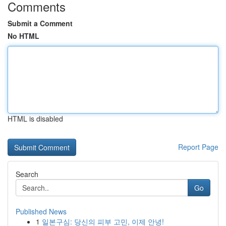
Comments
Submit a Comment
No HTML
HTML is disabled
Report Page
Search
Go
Published News
1
일본구심: 당신의 피부 고민, 이제 안녕!