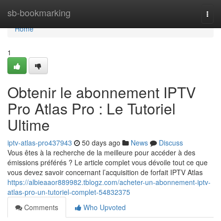
Home
sb-bookmarking
Togg
navi
Home
1
Obtenir le abonnement IPTV
Pro Atlas Pro : Le Tutoriel
Ultime
iptv-atlas-pro437943
50 days ago
News
Discuss
Vous êtes à la recherche de la meilleure pour accéder à des
émissions préférés ? Le article complet vous dévoile tout ce que
vous devez savoir concernant l’acquisition de forfait IPTV Atlas
https://albieaaor889982.tblogz.com/acheter-un-abonnement-iptv-
atlas-pro-un-tutoriel-complet-54832375
Comments
Who Upvoted