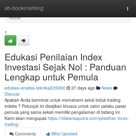
Home
sb-bookmarking
Togg
navi
Home
1
Edukasi Penilaian Index
Investasi Sejak Nol : Panduan
Lengkap untuk Pemula
edukasi-analisa-teknikal239390
27 days ago
News
Discuss
Apakah Anda berminat untuk memahami seluk beluk trading
indeks ? Petunjuk ini disajikan khusus untuk calon pelaku pasar
pemula yang sama sekali memiliki pengalaman di bidang ini.
Kami akan mengupas
https://ridwansaputra.com/pelatihan-forex-
trading/
Comments
Who Upvoted