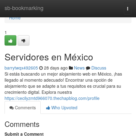
Home
sb-bookmarking
Togg
navi
Home
1
Servidores en México
barrytwqx492605
28 days ago
News
Discuss
Si estás buscando un mejor alojamiento web en México, ¡has
llegado al momento adecuado! Encontrar una opción de
alojamiento que se adapte a tus requisitos es crucial para su
crecimiento digital. Explora nuestra
https://cecilyzmtd966070.thechapblog.com/profile
Comments
Who Upvoted
Comments
Submit a Comment